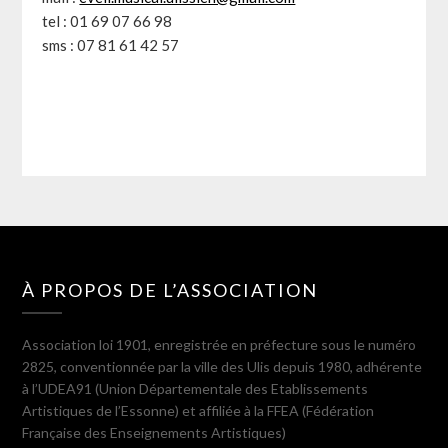
tel : 01 69 07 66 98
sms : 07 81 61 42 57
À PROPOS DE L’ASSOCIATION
Association loi 1901, enregistrée en préfecture sous le numéro
2825, conventionnée par la ville des Ulis depuis 1980, adhérente
à l’UDEA91 (Union Départementale des Etablissements
Artistiques de l’Essonne) et affiliée à la FFEA (Fédération
Française des Enseignements Artistiques)