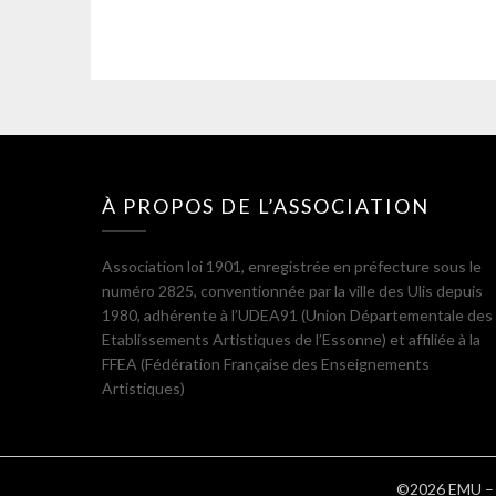
À PROPOS DE L’ASSOCIATION
Association loi 1901, enregistrée en préfecture sous le
numéro 2825, conventionnée par la ville des Ulis depuis
1980, adhérente à l’UDEA91 (Union Départementale des
Etablissements Artistiques de l’Essonne) et affiliée à la
FFEA (Fédération Française des Enseignements
Artistiques)
©2026 EMU – É