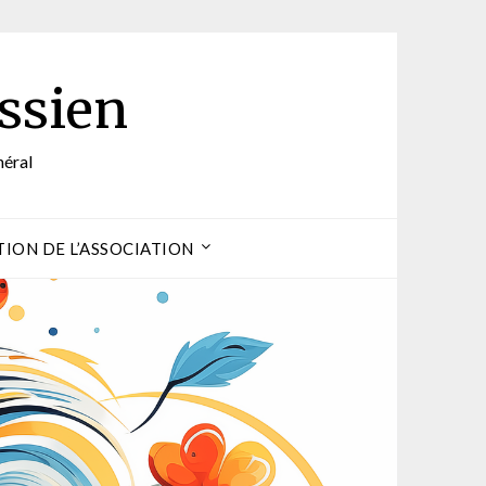
ssien
néral
ION DE L’ASSOCIATION